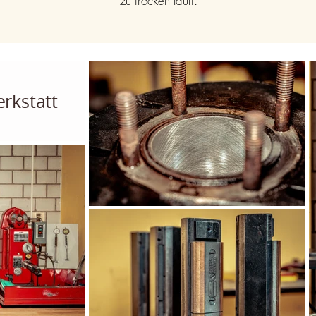
zu trocken läuft.
rkstatt