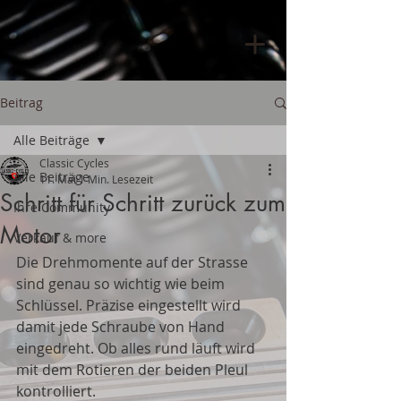
Beitrag
Alle Beiträge
Classic Cycles
Alle Beiträge
11. Mai
1 Min. Lesezeit
Schritt für Schritt zurück zum
Ihre Community
Motor
Verkauf & more
Die Drehmomente auf der Strasse 
sind genau so wichtig wie beim 
Schlüssel. Präzise eingestellt wird 
damit jede Schraube von Hand 
eingedreht. Ob alles rund läuft wird 
mit dem Rotieren der beiden Pleul 
kontrolliert.