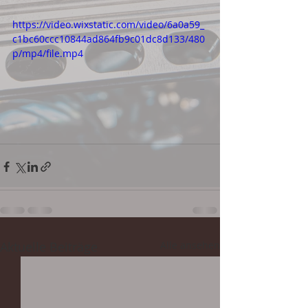
https://video.wixstatic.com/video/6a0a59_
c1bc60ccc10844ad864fb9c01dc8d133/480
p/mp4/file.mp4
Aktuelle Beiträge
Alle ansehen