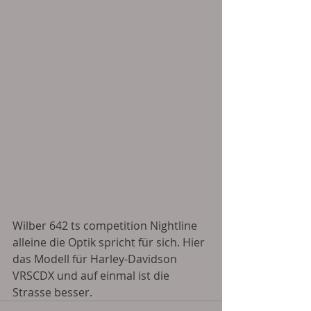
Wilber 642 ts competition Nightline 
alleine die Optik spricht für sich. Hier 
das Modell für Harley-Davidson 
VRSCDX und auf einmal ist die 
Strasse besser. 