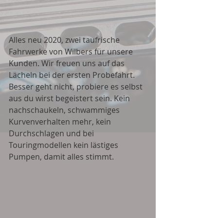
Alles neu 2020, zwei taufrische 
Fahrwerke von Wilbers für unsere 
Kunden. Wir freuen uns auf das 
Lächeln bei der ersten Probefahrt. 
Besser geht nicht, probiere es selbst 
aus du wirst begeistert sein. Kein 
nachschaukeln, schwammiges 
Kurvenverhalten mehr, kein 
Durchschlagen und bei 
Touringmodellen kein lästiges 
Pumpen, damit alles stimmt. 