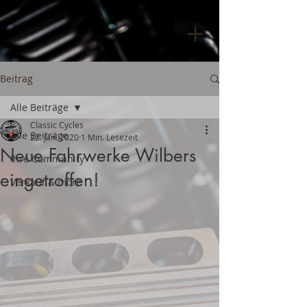
Beitrag
Alle Beiträge
Classic Cycles
Alle Beiträge
22. Jan. 2020
1 Min. Lesezeit
Neue Fahrwerke Wilbers
Ihre Community
eingetroffen!
Verkauf & more