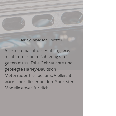
Harley Davidson Sortster 
Alles neu macht der Frühling, was 
nicht immer beim Fahrzeugkauf 
gelten muss. Tolle Gebrauchte und 
gepflegte Harley-Davidson 
Motorräder hier bei uns. Vielleicht 
wäre einer dieser beiden  Sportster 
Modelle etwas für dich. 