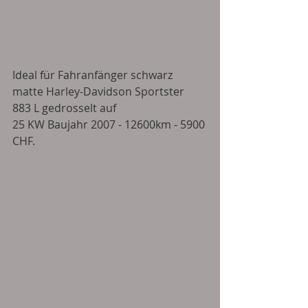
Ideal für Fahranfänger schwarz 
matte Harley-Davidson Sportster 
883 L gedrosselt auf 
25 KW Baujahr 2007 - 12600km - 5900 
CHF. 