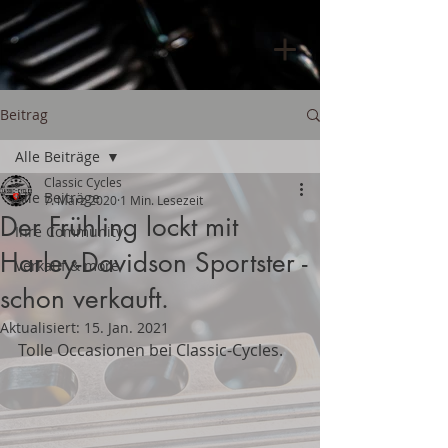
Beitrag
Alle Beiträge
Classic Cycles
Alle Beiträge
7. März 2020
1 Min. Lesezeit
Der Frühling lockt mit
Ihre Community
Harley-Davidson Sportster -
Verkauf & more
schon verkauft.
Aktualisiert:
15. Jan. 2021
Tolle Occasionen bei Classic-Cycles. 